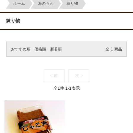
ホーム
海のもん
練り物
練り物
おすすめ順
価格順
新着順
全
1
商品
< 前
次 >
全
1
件
1
-
1
表示