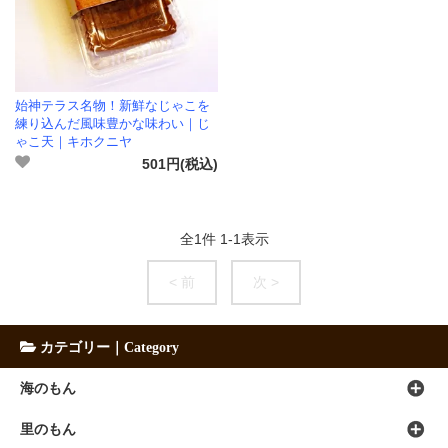
始神テラス名物！新鮮なじゃこを
練り込んだ風味豊かな味わい｜じ
ゃこ天｜キホクニヤ
501円(税込)
全
1
件
1
-
1
表示
< 前
次 >
カテゴリー｜Category
海のもん
里のもん