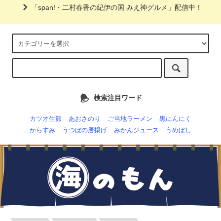
「span!・二村春香の紀伊の国 みえ神グルメ」配信中！
検索注目ワード
カツオ生節
あおさのり
ご当地ラーメン
黒にんにく
からすみ
うつぼの唐揚げ
みかんジュース
うめぼし