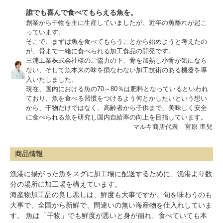
誰でも喜んで食べてもらえる魚を。
創業から干物を主に生産していましたが、近年の魚離れが起こ
っています。
そこで、まずは魚を食べてもらうことから始めようと考えたの
が、骨まで一緒に食べられる加工食品の開発です。
三浦工業株式会社様
のご協力の下、骨を加熱し小骨が気になら
ない、そして魚本来の味を損なわない加工技術のある機器を導
入いたしました。
現在、国内における魚の70～80％は肥料となっているといわれ
ており、魚を食べる習慣をつけるよう何とかしたいという想い
から、干物だけではなく、高齢者から子供まで、美味しく安全
に食べられる魚を研究し国内自給率の向上を目指しています。
マルキ商店代表 宮原 準兒
商品情報
漁港に揚がった魚をスグに加工場に配送するために、漁港より数
分の場所に加工場を構えています。
海産物加工品の良し悪しは、鮮度も大事ですが、旬を味わうのも
大事で、全国から新鮮で、間違いの無い海産物を仕入れしていま
す。 魚は「干物」でも鮮度が悪いと身が崩れ、食べていても本