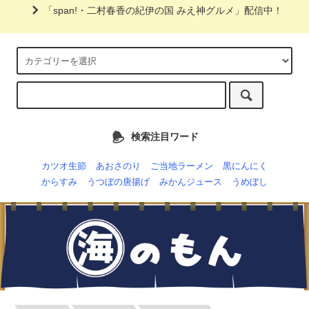
「span!・二村春香の紀伊の国 みえ神グルメ」配信中！
検索注目ワード
カツオ生節
あおさのり
ご当地ラーメン
黒にんにく
からすみ
うつぼの唐揚げ
みかんジュース
うめぼし