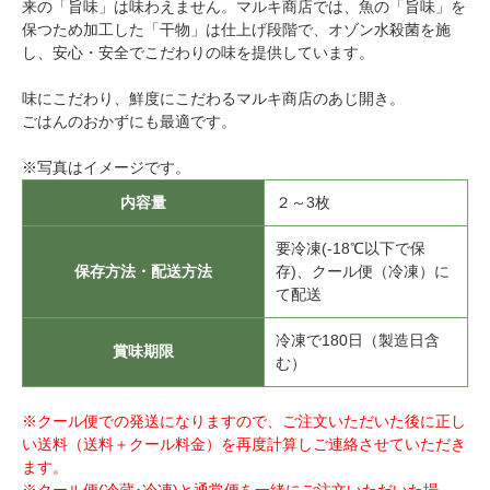
来の「旨味」は味わえません。マルキ商店では、魚の「旨味」を
保つため加工した「干物」は仕上げ段階で、オゾン水殺菌を施
し、安心・安全でこだわりの味を提供しています。
味にこだわり、鮮度にこだわるマルキ商店のあじ開き。
ごはんのおかずにも最適です。
※写真はイメージです。
内容量
２～3枚
要冷凍(-18℃以下で保
保存方法・配送方法
存)、クール便（冷凍）に
て配送
冷凍で180日（製造日含
賞味期限
む）
※クール便での発送になりますので、ご注文いただいた後に正し
い送料（送料＋クール料金）を再度計算しご連絡させていただき
ます。