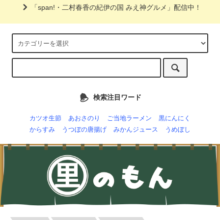
「span!・二村春香の紀伊の国 みえ神グルメ」配信中！
検索注目ワード
カツオ生節
あおさのり
ご当地ラーメン
黒にんにく
からすみ
うつぼの唐揚げ
みかんジュース
うめぼし