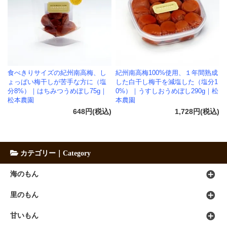
食べきりサイズの紀州南高梅、し
紀州南高梅100%使用、１年間熟成
ょっぱい梅干しが苦手な方に（塩
した白干し梅干を減塩した（塩分1
分8%）｜はちみつうめぼし75g｜
0%）｜うすしおうめぼし290g｜松
松本農園
本農園
648円(税込)
1,728円(税込)
カテゴリー｜Category
海のもん
里のもん
甘いもん