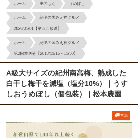
ホーム
里のもん
うめぼし
ホーム
紀伊の国みえ神グルメ
2020/01/01【第５回放送】
ホーム
紀伊の国みえ神グルメ
第2回放送分【2018/11/16～11/30】
A級大サイズの紀州南高梅、熟成した
白干し梅干を減塩（塩分10%）｜うす
しおうめぼし（個包装）｜松本農園
常温