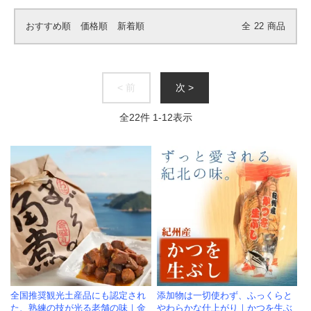
おすすめ順
価格順
新着順
全
22
商品
< 前
次 >
全
22
件
1
-
12
表示
全国推奨観光土産品にも認定され
添加物は一切使わず、ふっくらと
た、熟練の技が光る老舗の味｜金
やわらかな仕上がり｜かつを生ぶ