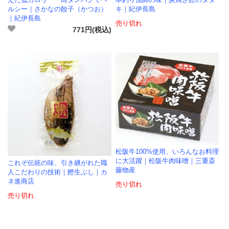
えた低カロリー・高タンパクでヘ
本釣り漁師の味｜炭焼き鰹のタタ
ルシー｜さかなの餃子（かつお）
キ｜紀伊長島
｜紀伊長島
売り切れ
771円(税込)
松阪牛100%使用、いろんなお料理
に大活躍｜松阪牛肉味噌｜三重斎
これぞ伝統の味、引き継がれた職
藤物産
人こだわりの技術｜鰹生ぶし｜カ
ネ進商店
売り切れ
売り切れ