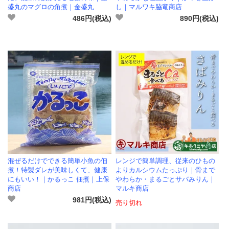
盛丸のマグロの角煮｜金盛丸
し｜マルワキ脇竜商店
486円(税込)
890円(税込)
混ぜるだけでできる簡単小魚の佃
レンジで簡単調理、従来のひもの
煮！特製ダレが美味しくて、健康
よりカルシウムたっぷり｜骨まで
にもいい！｜かるっこ 佃煮｜上保
やわらか・まるごとサバみりん｜
商店
マルキ商店
981円(税込)
売り切れ