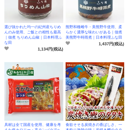
選び抜かれた均一の紀州産ちりめ
熊野和種雌牛・美熊野牛使用、柔
んのみ使用、ご飯との相性も最高
らかく濃厚な味わいがある｜佃煮
｜佃煮 ちりめん山椒｜日本料理ふ
美熊野牛時雨煮｜日本料理ふな田
な田
1,437円(税込)
1,134円(税込)
具材は全て国産を使用、健康を考
食欲そそる炭焼きの香ばしさ、一