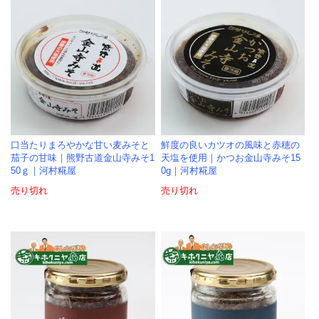
口当たりまろやかな甘い麦みそと
鮮度の良いカツオの風味と赤穂の
茄子の甘味｜熊野古道金山寺みそ1
天塩を使用｜かつお金山寺みそ15
50ｇ｜河村糀屋
0g｜河村糀屋
売り切れ
売り切れ