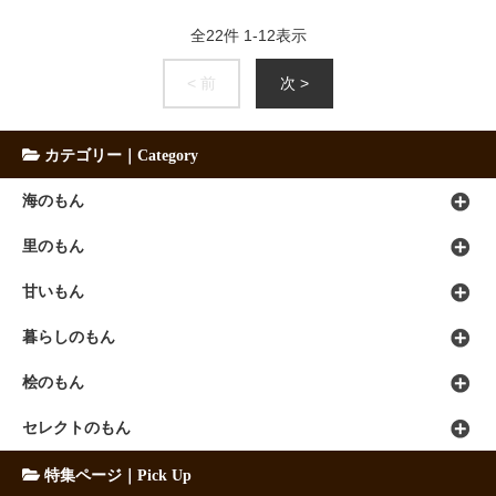
全
22
件
1
-
12
表示
< 前
次 >
カテゴリー｜Category
海のもん
里のもん
甘いもん
暮らしのもん
桧のもん
セレクトのもん
特集ページ｜Pick Up