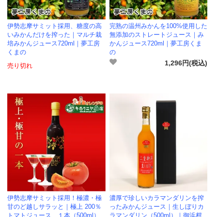
伊勢志摩サミット採用、糖度の高
完熟の温州みかんを100%使用した
いみかんだけを搾った｜マルチ栽
無添加のストレートジュース｜み
培みかんジュース720ml｜夢工房
かんジュース720ml｜夢工房くま
くまの
の
1,296円(税込)
売り切れ
伊勢志摩サミット採用！極濃・極
濃厚で珍しいカラマンダリンを搾
甘のど越しサラッと｜極上 200％
ったみかんジュース｜生しぼりカ
トマトジュース １本（500ml）
ラマンダリン（500ml）｜御浜柑