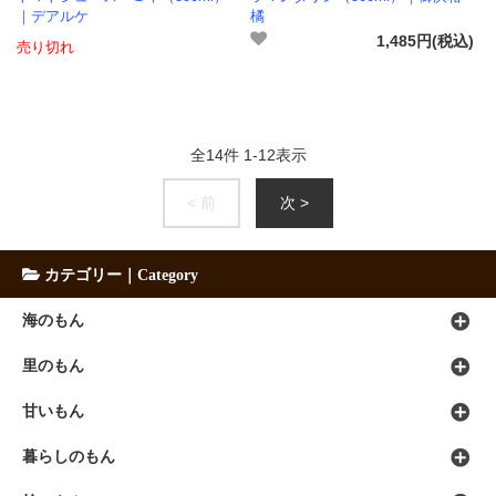
｜デアルケ
橘
1,485円(税込)
売り切れ
全
14
件
1
-
12
表示
< 前
次 >
カテゴリー｜Category
海のもん
里のもん
甘いもん
暮らしのもん