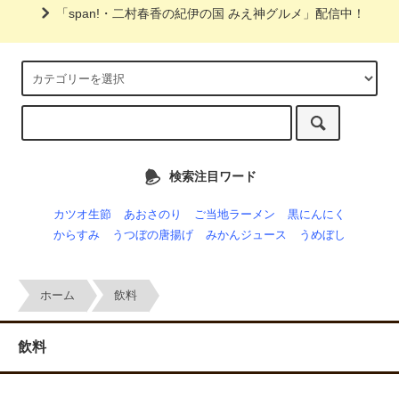
「span!・二村春香の紀伊の国 みえ神グルメ」配信中！
検索注目ワード
カツオ生節
あおさのり
ご当地ラーメン
黒にんにく
からすみ
うつぼの唐揚げ
みかんジュース
うめぼし
ホーム
飲料
飲料