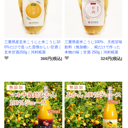
三重県産玄米こうじと米こうじ10
三重県産米こうじ100%、天然甘味
0%だけで造った昔懐かしい甘酒｜
飲料（無加糖）、糀だけで作った
玄米甘酒250g｜河村糀屋
本物の味｜甘酒 250g｜河村糀屋
366円(税込)
324円(税込)