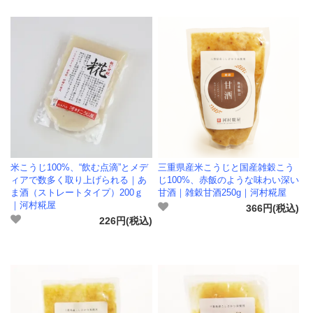
米こうじ100%、“飲む点滴”とメデ
三重県産米こうじと国産雑穀こう
ィアで数多く取り上げられる｜あ
じ100%、赤飯のような味わい深い
ま酒（ストレートタイプ）200ｇ
甘酒｜雑穀甘酒250g｜河村糀屋
｜河村糀屋
366円(税込)
226円(税込)