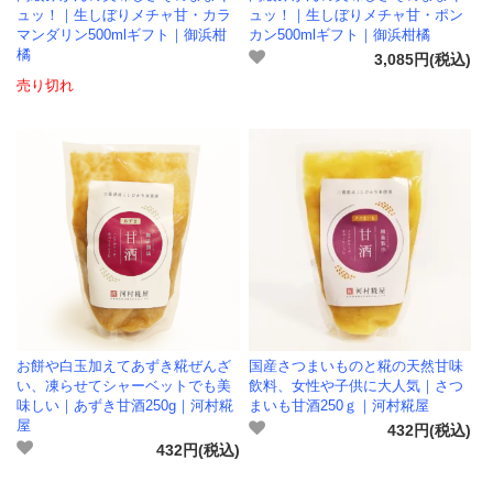
ュッ！｜生しぼりメチャ甘・カラ
ュッ！｜生しぼりメチャ甘・ポン
マンダリン500mlギフト｜御浜柑
カン500mlギフト｜御浜柑橘
橘
3,085円(税込)
売り切れ
お餅や白玉加えてあずき糀ぜんざ
国産さつまいものと糀の天然甘味
い、凍らせてシャーベットでも美
飲料、女性や子供に大人気｜さつ
味しい｜あずき甘酒250g｜河村糀
まいも甘酒250ｇ｜河村糀屋
屋
432円(税込)
432円(税込)