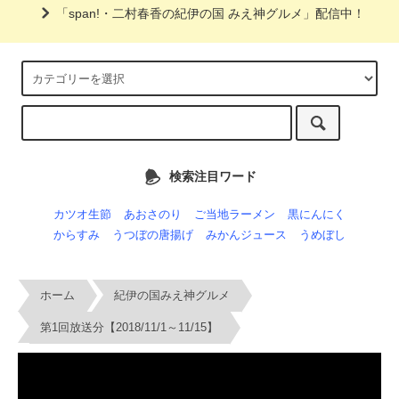
「span!・二村春香の紀伊の国 みえ神グルメ」配信中！
検索注目ワード
カツオ生節
あおさのり
ご当地ラーメン
黒にんにく
からすみ
うつぼの唐揚げ
みかんジュース
うめぼし
ホーム
紀伊の国みえ神グルメ
第1回放送分【2018/11/1～11/15】