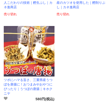
人こだわりの技術｜鰹生ぶし｜カ
産のカツオを使用した｜鰹削りぶ
ネ進商店
し｜カネ進商店
売り切れ
売り切れ
ツボにハマる旨さ、三重県産うつ
ぼを唐揚に！おつまみやおやつに
ぴったり｜うつぼの唐揚｜キホク
ニヤ
580円(税込)