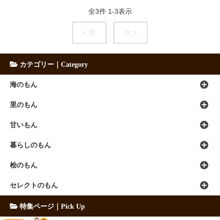
全
3
件
1
-
3
表示
< 前
次 >
カテゴリー｜Category
海のもん
里のもん
甘いもん
暮らしのもん
桧のもん
セレクトのもん
特集ページ｜Pick Up