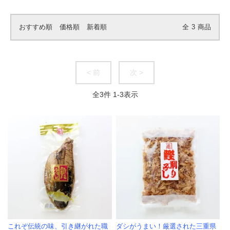
おすすめ順
価格順
新着順
全
3
商品
< 前
次 >
全
3
件
1
-
3
表示
これぞ伝統の味、引き継がれた職
ダシがうまい！厳選された三重県