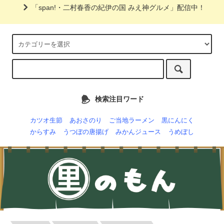
「span!・二村春香の紀伊の国 みえ神グルメ」配信中！
検索注目ワード
カツオ生節
あおさのり
ご当地ラーメン
黒にんにく
からすみ
うつぼの唐揚げ
みかんジュース
うめぼし