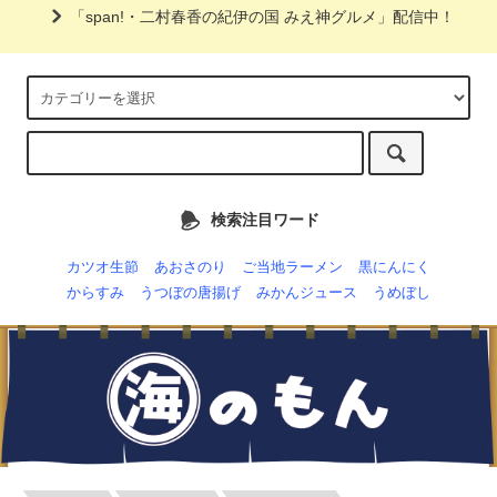
「span!・二村春香の紀伊の国 みえ神グルメ」配信中！
検索注目ワード
カツオ生節
あおさのり
ご当地ラーメン
黒にんにく
からすみ
うつぼの唐揚げ
みかんジュース
うめぼし