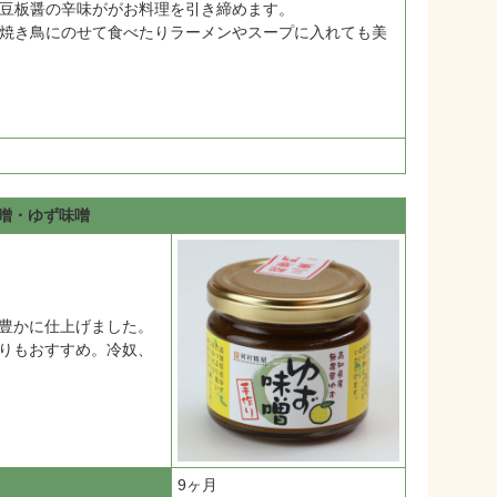
豆板醤の辛味ががお料理を引き締めます。
焼き鳥にのせて食べたりラーメンやスープに入れても美
噌・ゆず味噌
豊かに仕上げました。
りもおすすめ。冷奴、
9ヶ月