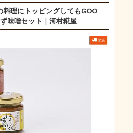
の料理にトッピングしてもGOO
かず味噌セット｜河村糀屋
常温