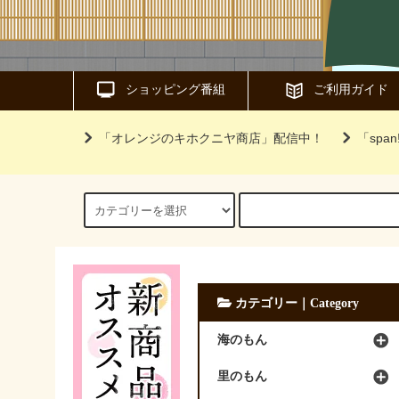
ショッピング番組
ご利用ガイド
「オレンジのキホクニヤ商店」配信中！
「sp
カテゴリー｜Category
海のもん
里のもん