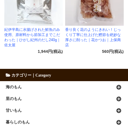
紀伊半島に水揚げされた鮮魚のみ
香り良く花のようにきれい！じっ
使用、原材料から節加工までこだ
くり丁寧に仕上げた鰹節を絶妙な
わった｜ひがし紀州のだし240g｜
厚さに削った｜花かつお｜上保商
佐太屋
店
1,944円(税込)
560円(税込)
カテゴリー｜Category
海のもん
里のもん
甘いもん
暮らしのもん