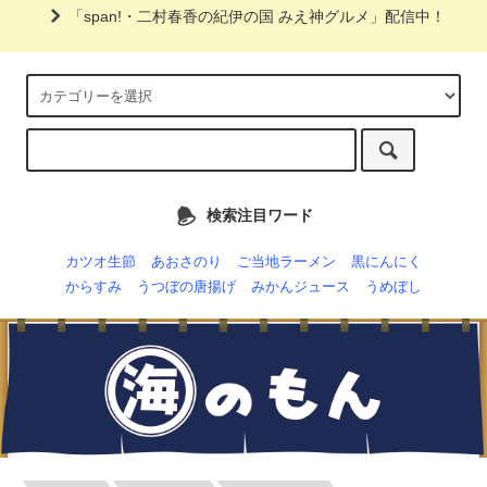
「span!・二村春香の紀伊の国 みえ神グルメ」配信中！
検索注目ワード
カツオ生節
あおさのり
ご当地ラーメン
黒にんにく
からすみ
うつぼの唐揚げ
みかんジュース
うめぼし