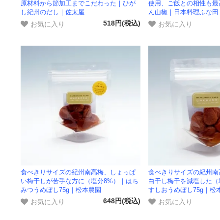
原材料から節加工までこだわった｜ひが
使用、ご飯との相性も最
し紀州のだし｜佐太屋
ん山椒｜日本料理ふな田
お気に入り
お気に入り
518円(税込)
食べきりサイズの紀州南高梅、しょっぱ
食べきりサイズの紀州南
い梅干しが苦手な方に（塩分8%）｜はち
白干し梅干を減塩した（
みつうめぼし75g｜松本農園
すしおうめぼし75g｜松
お気に入り
お気に入り
648円(税込)