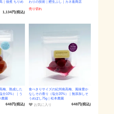
高｜佃煮 ちりめ
わりの技術｜鰹生ぶし｜カネ進商店
売り切れ
1,134円(税込)
高梅、熟成した
食べきりサイズの紀州南高梅、風味豊か
塩分10%）｜う
なしその香り（塩分20%）｜無添加しそ
本農園
うめぼし75g｜松本農園
お気に入り
648円(税込)
648円(税込)