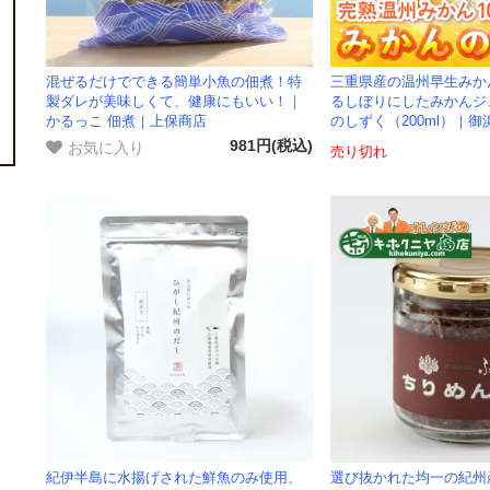
混ぜるだけでできる簡単小魚の佃煮！特
三重県産の温州早生みか
製ダレが美味しくて、健康にもいい！｜
るしぼりにしたみかんジ
かるっこ 佃煮｜上保商店
のしずく（200ml）｜
お気に入り
981円(税込)
売り切れ
紀伊半島に水揚げされた鮮魚のみ使用、
選び抜かれた均一の紀州