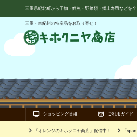
三重県紀北町から干物・鮮魚・野菜類・郷土寿司などを全
三重・東紀州の特産品をお取り寄せ！
ショッピング番組
ご利用ガイド
「オレンジのキホクニヤ商店」配信中！
「sp