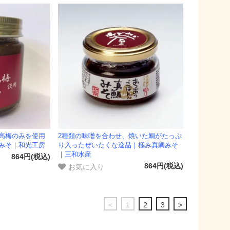
高梅のみを使用
2種類の味噌を合わせ、焼いた鯛がたっぷ
みそ｜和光工房
り入ったぜいたくな逸品｜極み真鯛みそ
｜三和水産
864円(税込)
お気に入り
864円(税込)
<
1
2
3
>